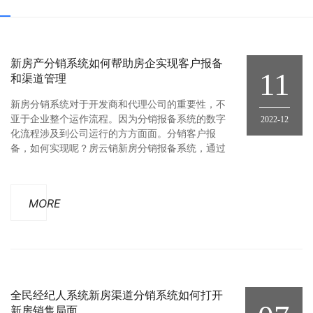
新房产分销系统如何帮助房企实现客户报备
11
和渠道管理
新房分销系统对于开发商和代理公司的重要性，不
亚于企业整个运作流程。因为分销报备系统的数字
2022-12
化流程涉及到公司运行的方方面面。分销客户报
备，如何实现呢？房云销新房分销报备系统，通过
对渠道的整合和管理，前台小程序门店申请门店码
入驻平台，后台也可以直接添加合作公司门店，给
合作经纪人和团队，门店开通账户，通过小程序报
MORE
备页面，填写客户信息，实现客户的报备过程；渠
道管理，如何进行？渠道管理可以涉及
全民经纪人系统新房渠道分销系统如何打开
新房销售局面