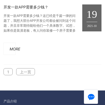
开发一款APP需要多少钱？
19
开发一款APP需要多少钱？这已经是千篇一律的问
题了，我想大部分APP开发公司都会被问到这个问
题，并且非常期待能给他们一个具体数字。试想，
2021-10
如果你是装潢老板，有人问你装修一个房子需要多
少钱？你会怎么去回答？蓝色探索小编app开发要
多少钱其实并不能一概而论，根据自己的需求自己
的功能调整合理的进行app开发才是最正确的途
MORE
径。从来一家软件开发公司都不敢直接给你说app
开发要多少钱，敢直接告诉
1
上一页
产品介绍