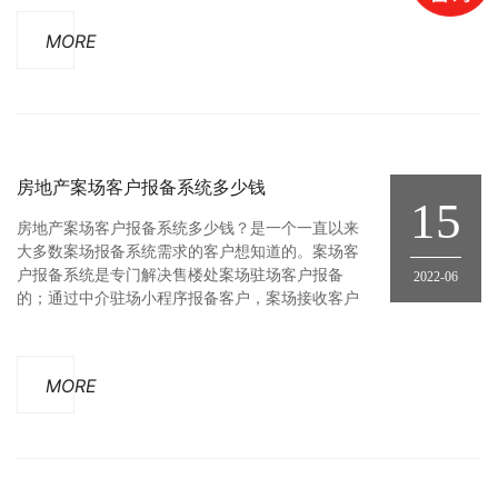
的是想搭建普通汽车，房车等各个细分分类来搭建
MORE
平台。仿二手车网站瓜子，人人车网站平台可以做
得到吗？可以的，我们系统就是基于
房地产案场客户报备系统多少钱
15
房地产案场客户报备系统多少钱？是一个一直以来
大多数案场报备系统需求的客户想知道的。案场客
户报备系统是专门解决售楼处案场驻场客户报备
2022-06
的；通过中介驻场小程序报备客户，案场接收客户
报备信息，最终实现判客查重功能；有许多代理公
司全案代理了某个项目楼盘，但是想找一个报备系
统，类似于明源云的渠道管家系统，让渠道中介通
MORE
过系统小程序来报备客户，案场接收客户，并且经
纪人可以管理查看自己的客户报备进度