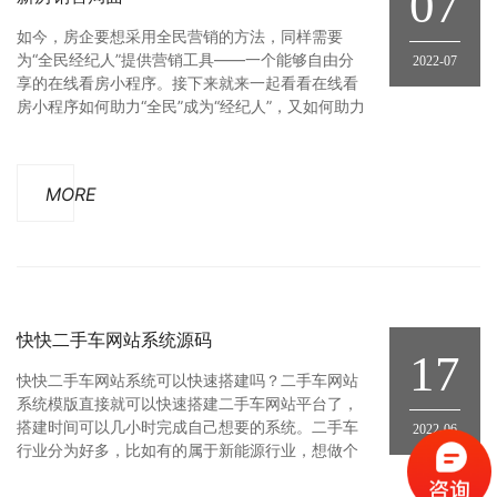
07
如今，房企要想采用全民营销的方法，同样需要
为“全民经纪人”提供营销工具——一个能够自由分
2022-07
享的在线看房小程序。接下来就来一起看看在线看
房小程序如何助力“全民”成为“经纪人”，又如何助力
房企抓住客户、转化客户。在线看房小程序拥有完
整的展示功能，包含了VR全景、区位展示、微沙盘
等内容，轻松地将线下售楼处所展示的楼盘信息搬
MORE
到线上，场景真实，操作便捷，内容框架一目了
然。用户通过简单的操作就能
快快二手车网站系统源码
17
快快二手车网站系统可以快速搭建吗？二手车网站
系统模版直接就可以快速搭建二手车网站平台了，
搭建时间可以几小时完成自己想要的系统。二手车
2022-06
行业分为好多，比如有的属于新能源行业，想做个
自己新能源二手车平台来售卖，有的是卡车，货车
行业的，想搭建二手货车平台来供行业内使用，有