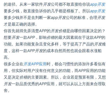
的途径。从来一家软件
开发
公司都不敢直接给你说
app
开发
要多少钱，敢直接告诉你的几乎都是模板了。所以
app
开发
要多少钱并不是去判断一家
app
开发
公司的标准，合理
开发
才是最正确的选择。
你首先就得先弄清楚
APP
的
开发
价格
是由哪些因素决定的？
想要
开发
一款
APP
，影响
价格
的最大因素就在于这款
APP
的
功能。如果功能复杂且变化多样，等于提高了产品的
开发
难
度，这样一款
APP
开发
的成本自然而然也就会跟着水涨船
高。
很多企业在
开发
APP
应用
时，都会习惯性的添加许多看似有
用，但实际对用户没有任何意义的功能，而
APP
应用的功能
又是决定
价格
的主要因素。所以，企业若是预算有限，又想
开发
一款品质优秀的
APP
应用，就可以从以上方面来合理取
舍。