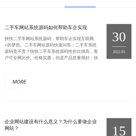
二手车网站系统源码如何帮助车企实现
30
快快二手车网站系统源码，帮助车企实现互联网
+的梦想。二手车网站源码快速问答；二手车系统
源码贵不贵？快快二手车系统源码性价比很高，客
2022-05
户可全网比价。价格实惠，但是产品质量很好；快
快二手车网站系统有哪些版本？我们产品有汽车网
站源码电脑版，手机版，小程序版，APP版本；汽
车网站源码售后服务怎么样？我们产品都是实行买
MORE
后包一年的售后保护期的，一年内的产品出现产品
本身的问题导致系统不能正常运行，
企业网站建设有什么意义？为什么要做企业
15
网站？