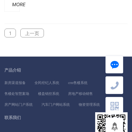
MORE
有权重一说，这方面对于站点排名起到很重要的作
用。当前权重还被分成了
1
上一页
产品介绍
新房渠道报备
全民经纪人系统
crm售楼系统
售楼处智慧案场
楼盘销控系统
房地产移动销售
房产网站门户系统
汽车门户网站系统
物资管理系统
联系我们