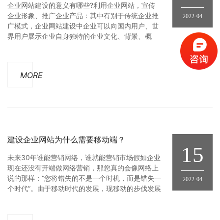
企业网站建设的意义有哪些?利用企业网站，宣传
企业形象、推广企业产品：其中有别于传统企业推
2022-04
广模式，企业网站建设中企业可以向国内用户、世
界用户展示企业自身独特的企业文化、背景、概
况、产品、售后服务品质和最新新闻动态。 早期传
统企业，产品销售渠道受到非常大的限制。而通过
企业网站管理系统建立企业网站后，企业可以通过
MORE
网站优秀的收录和自然排名，获得大量客户源，为
企业产品向国内、向世界推广打造坚
建设企业网站为什么需要移动端？
15
未来30年谁能营销网络，谁就能营销市场假如企业
现在还没有开端做网络营销，那您真的会像网络上
说的那样：“您将错失的不是一个时机，而是错失一
2022-04
个时代”。由于移动时代的发展，现移动的步伐发展
人人离不开手机，如是企业不去做移动端的网站那
么一来会失去移动的流量。如果对SEO有一定了解
的朋友，肯定知道百度，360，搜狗这些搜索引擎