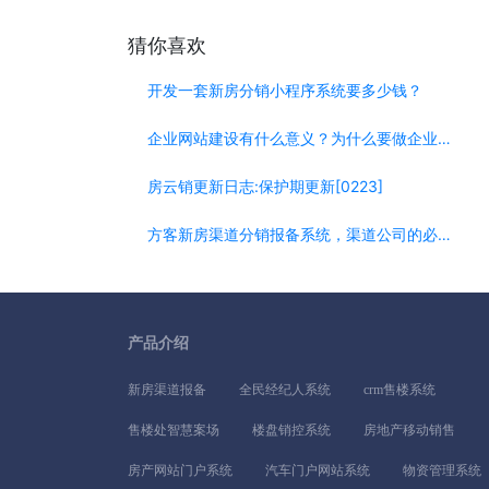
猜你喜欢
开发一套新房分销小程序系统要多少钱？
企业网站建设有什么意义？为什么要做企业网站？
房云销更新日志:保护期更新[0223]
方客新房渠道分销报备系统，渠道公司的必选系统
产品介绍
新房渠道报备
全民经纪人系统
crm售楼系统
售楼处智慧案场
楼盘销控系统
房地产移动销售
房产网站门户系统
汽车门户网站系统
物资管理系统