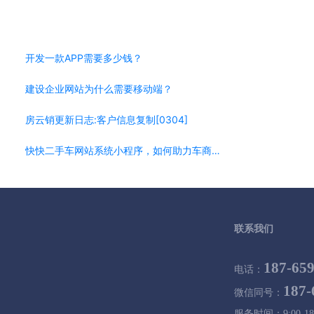
开发一款APP需要多少钱？
建设企业网站为什么需要移动端？
房云销更新日志:客户信息复制[0304]
快快二手车网站系统小程序，如何助力车商搭建自己平台
联系我们
187-65
电话：
187-
微信同号：
服务时间：9:00-18