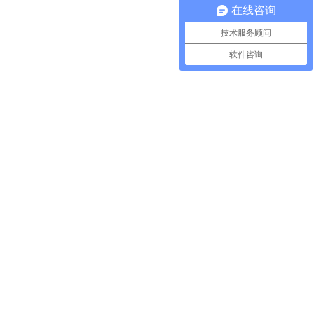
在线咨询
技术服务顾问
软件咨询
网站为什么需要移动端？
房云销更新日志:保护期更新[0223]